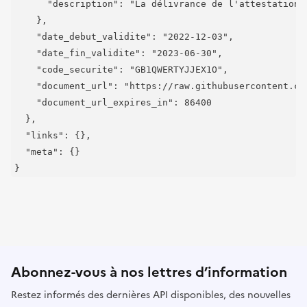
      "description": "La délivrance de l'attestation 
    },

    "date_debut_validite": "2022-12-03",

    "date_fin_validite": "2023-06-30",

    "code_securite": "GB1QWERTYJJEX1O",

    "document_url": "https://raw.githubusercontent.co
    "document_url_expires_in": 86400

  },

  "links": {},

  "meta": {}

}
Abonnez-vous à nos lettres d’information
Restez informés des dernières API disponibles, des nouvelles