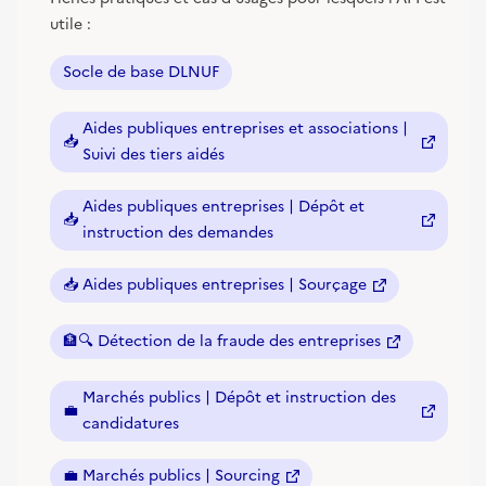
utile :
Socle de base DLNUF
Aides publiques entreprises et associations |
📥
(nouvelle fenêtre)
Suivi des tiers aidés
Aides publiques entreprises | Dépôt et
📥
(nouvelle fenêtre)
instruction des demandes
📥
Aides publiques entreprises | Sourçage
(nouvelle fenêtre)
🏦🔍
Détection de la fraude des entreprises
(nouvelle fenêtre)
Marchés publics | Dépôt et instruction des
💼
(nouvelle fenêtre)
candidatures
💼
Marchés publics | Sourcing